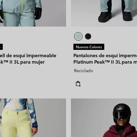
s
Nuevos Colores
ell de esquí impermeable
Pantalones de esquí imperm
ak™ II 3L para mujer
Platinum Peak™ II 3L para m
Reciclado