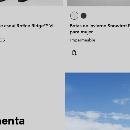
de esquí Roffee Ridge™ VI
Botas de invierno Snowtro
para mujer
OS
Impermeable
menta