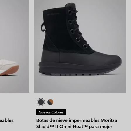
Nuevos Colores
eables
Botas de nieve impermeables Moritza
Shield™ II Omni-Heat™ para mujer