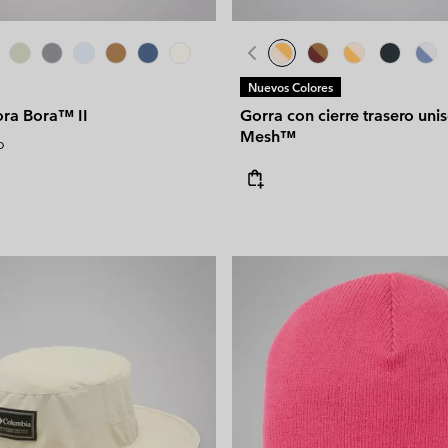
Nuevos Colores
ra Bora™ II
Gorra con cierre trasero un
Mesh™
o