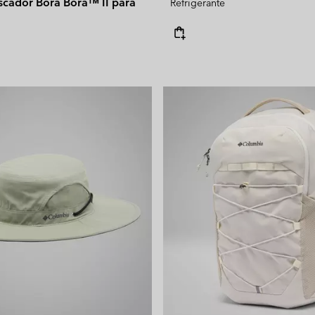
scador Bora Bora™ II para
Refrigerante