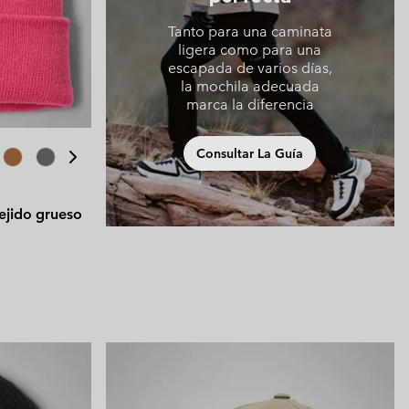
Tanto para una caminata
ligera como para una
escapada de varios días,
la mochila adecuada
marca la diferencia
Consultar La Guía
tejido grueso