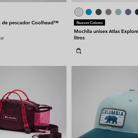
x de pescador Coolhead™
Nuevos Colores
Mochila unisex Atlas Explo
litros
lar