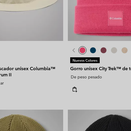
Nuevos Colores
scador unisex Columbia™
Gorro unisex City Trek™ de 
rum II
De peso pesado
lar