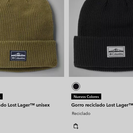
s
Nuevos Colores
ado Lost Lager™ unisex
Gorro reciclado Lost Lager™
Reciclado