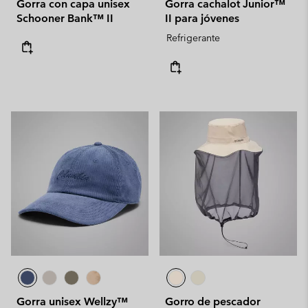
Gorra con capa unisex
Gorra cachalot Junior™
Schooner Bank™ II
II para jóvenes
Refrigerante
Gorra unisex Wellzy™
Gorro de pescador