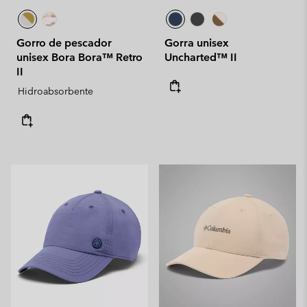
Gorro de pescador
Gorra unisex
unisex Bora Bora™ Retro
Uncharted™ II
II
Hidroabsorbente