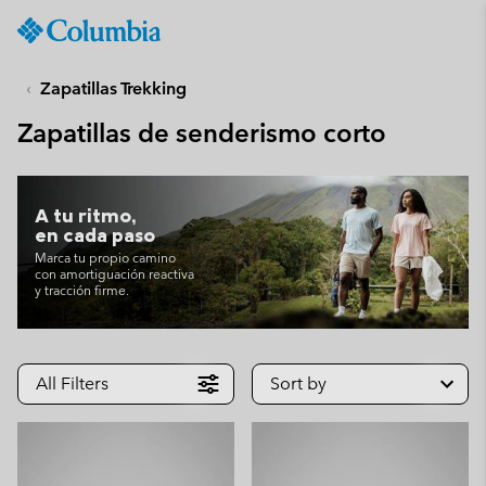
Columbia
Sportswear
SKIP
TO
Zapatillas Trekking
CONTENT
Zapatillas de senderismo corto
SKIP
TO
MAIN
NAV
A tu ritmo,
en cada paso
SKIP
Marca tu propio camino
TO
con amortiguación reactiva
SEARCH
y tracción firme.
All Filters
Sort by