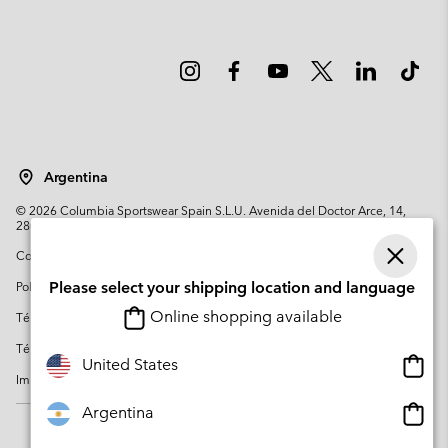
Argentina
©
2026
Columbia Sportswear Spain S.L.U. Avenida del Doctor Arce, 14,
28002 Madrid, España. Todos los derechos reservados.
Condiciones de uso
Terminos de Venta
Garantía
Política de Privacidad
Please select your shipping location and language
Online shopping available
Términos y condiciones del programa de miembros
Términos De Uso Del Contenido Generado Por Los Usuarios
Onlin
United States
Impressum
Cookies
Public CBCR
shopp
availa
Onlin
Argentina
shopp