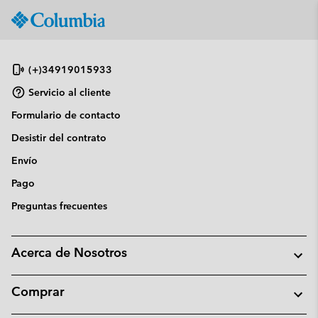
Columbia
Sportswear
SKIP
TO
CONTENT
(+)34919015933
SKIP
Servicio al cliente
TO
Formulario de contacto
MAIN
NAV
Desistir del contrato
SKIP
Envío
TO
Pago
SEARCH
Preguntas frecuentes
Acerca de Nosotros
Comprar