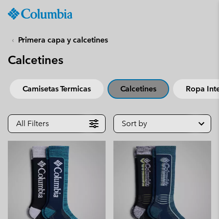
Columbia
Sportswear
SKIP
TO
Primera capa y calcetines
CONTENT
Calcetines
SKIP
TO
MAIN
Camisetas Termicas
Calcetines
Ropa Inte
NAV
SKIP
TO
All Filters
Sort by
SEARCH