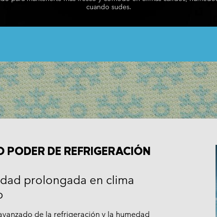
Pantalones Casuales
Pantalones Casuales
cuando sudes.
Ropa tall
Artículos
cos
cos
Pantalones Cortos Casuales
Pantalones Cortos Casuales
a
a
Pantalones Esquí
Artículo
Vestidos & Faldas-Shorts
l
l
Pantalones Esquí
Primera capa y calcetines
Camisetas Termicas
Primera capa & calcetines
Calcetines
Camisetas Termicas
Ropa Interior
Calcetines
 PODER DE REFRIGERACIÓN
vidad prolongada en clima
o
avanzado de la refrigeración y la humedad