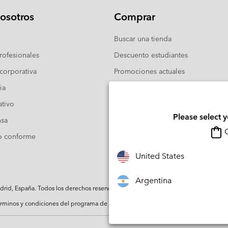
osotros
Comprar
Buscar una tienda
ofesionales
Descuento estudiantes
corporativa
Promociones actuales
ia
Guía de tallas
tivo
Please select 
nsa
O
o conforme
United States
Argentina
rid, España. Todos los derechos reservados.
rminos y condiciones del programa de miembros
Términos De Uso Del Conteni