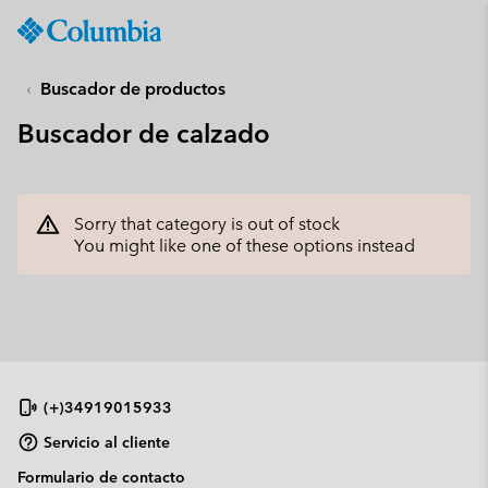
Columbia
Sportswear
SKIP
TO
Buscador de productos
CONTENT
Buscador de calzado
SKIP
TO
MAIN
NAV
Sorry that category is out of stock
SKIP
You might like one of these options instead
TO
SEARCH
(+)34919015933
Servicio al cliente
Formulario de contacto