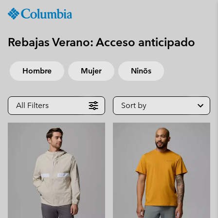
Columbia
Sportswear
SKIP
TO
Rebajas Verano: Acceso anticipado
CONTENT
SKIP
Hombre
Mujer
Ninõs
TO
MAIN
NAV
All Filters
Sort by
SKIP
TO
SEARCH