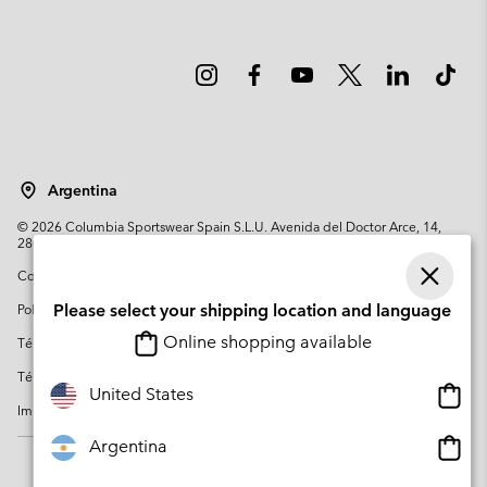
Argentina
©
2026
Columbia Sportswear Spain S.L.U. Avenida del Doctor Arce, 14,
28002 Madrid, España. Todos los derechos reservados.
Condiciones de uso
Terminos de Venta
Garantía
Política de Privacidad
Please select your shipping location and language
Online shopping available
Términos y condiciones del programa de miembros
Términos De Uso Del Contenido Generado Por Los Usuarios
Onlin
United States
Impressum
Cookies
Public CBCR
shopp
availa
Onlin
Argentina
shopp