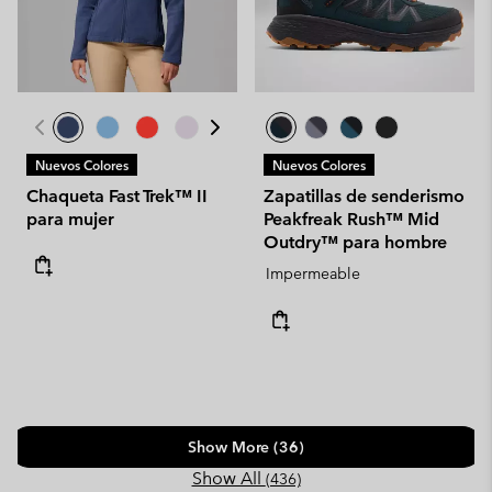
Nuevos Colores
Nuevos Colores
Chaqueta Fast Trek™ II
Zapatillas de senderismo
para mujer
Peakfreak Rush™ Mid
Outdry™ para hombre
Impermeable
Show More (36)
Show All
(436)