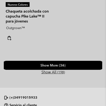
Nuevos Colores
Chaqueta acolchada con
capucha Pike Lake™ II
para jóvenes
Outgrown™
Show More (36)
Show All
(198)
(+)34919015933
Servicio al cliente