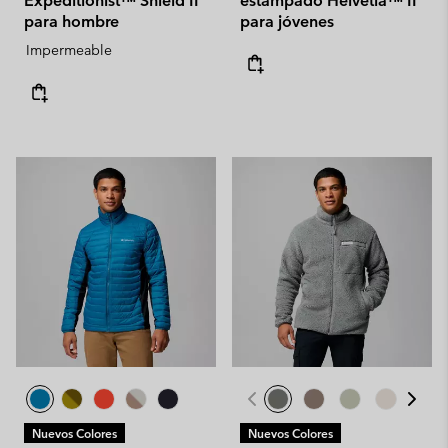
Expeditionist™ Shield II
estampado Helvetia™ II
para hombre
para jóvenes
Impermeable
Nuevos Colores
Nuevos Colores